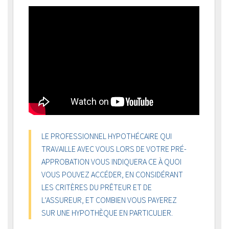
LE PROFESSIONNEL HYPOTHÉCAIRE QUI
TRAVAILLE AVEC VOUS LORS DE VOTRE PRÉ-
APPROBATION VOUS INDIQUERA CE À QUOI
VOUS POUVEZ ACCÉDER, EN CONSIDÉRANT
LES CRITÈRES DU PRÊTEUR ET DE
L’ASSUREUR, ET COMBIEN VOUS PAYEREZ
SUR UNE HYPOTHÈQUE EN PARTICULIER.