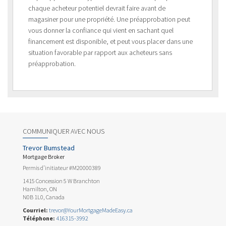
chaque acheteur potentiel devrait faire avant de
magasiner pour une propriété. Une préapprobation peut
vous donner la confiance qui vient en sachant quel
financement est disponible, et peut vous placer dans une
situation favorable par rapport aux acheteurs sans
préapprobation.
COMMUNIQUER AVEC NOUS
Trevor Bumstead
Mortgage Broker
Permis d’initiateur #M20000389
1415 Concession 5 W Branchton
Hamilton, ON
N0B 1L0, Canada
Courriel:
trevor@YourMortgageMadeEasy.ca
Téléphone:
416315-3992