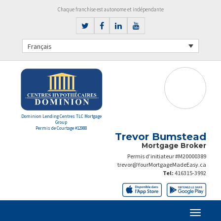
Chaque franchise est autonome et indépendante
Français
Dominion Lending Centres TLC Mortgage
Group
Permis de Courtage #12988
Trevor Bumstead
Mortgage Broker
Permis d’initiateur #M20000389
trevor@YourMortgageMadeEasy.ca
Tel:
416315-3992